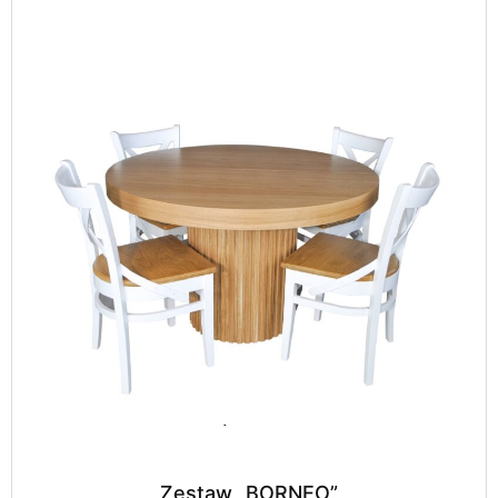
Zestaw „BORNEO”