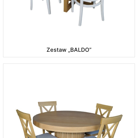
Zestaw „BALDO”