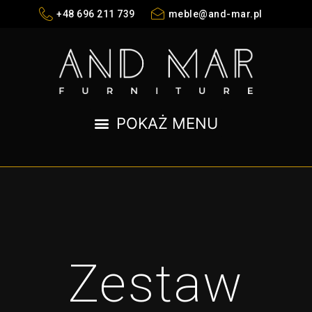
+48 696 211 739
meble@and-mar.pl
Zestaw